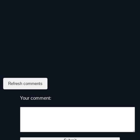
Refresh comments
Your comment: