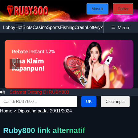
Masuk
Daftar
Lobby
Hot
Slots
Casino
Sports
Fishing
Crash
Lottery
Ayam
☰
Poker
Esport
Menu
Selamat Datang Di RUBY800
Search
Clear input
for:
Home
>
Diposting pada: 20/11/2024
Ruby800 link alternatif