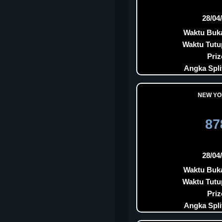
28/04
Waktu Buk
Waktu Tutu
Priz
Angka Spli
NEW YO
87
28/04
Waktu Buk
Waktu Tutu
Priz
Angka Spli