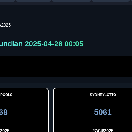
4/2025
undian 2025-04-28 00:05
YPOOLS
SYDNEYLOTTO
68
5061
/2025
27/04/2025