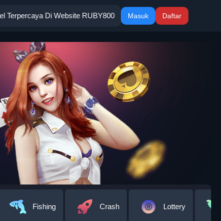
ebsite RUBY800
Masuk
Daftar
Fishing
Crash
Lottery