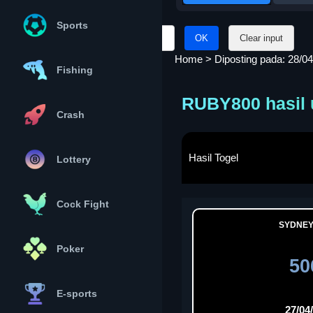
Sports
Search
Clear input
for:
Home
>
Diposting pada: 28/0
Fishing
RUBY800 hasil 
Crash
Hasil Togel
Lottery
Cock Fight
SYDNE
Poker
50
E-sports
27/04