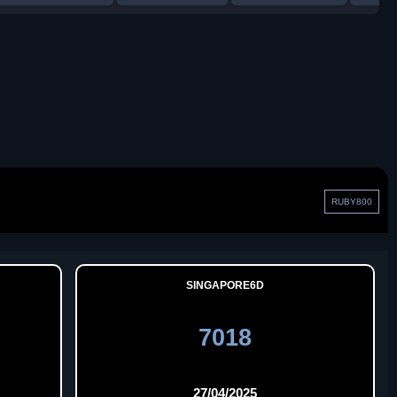
RUBY800
SINGAPORE6D
7018
27/04/2025