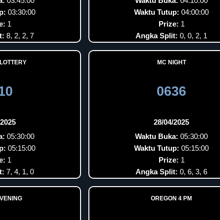
a:
03:45:00
Waktu Buka:
04:10:00
p:
03:30:00
Waktu Tutup:
04:00:00
e:
1
Prize:
1
t:
8, 2, 2, 7
Angka Split:
0, 0, 2, 1
LOTTERY
MC NIGHT
10
0636
/2025
28/04/2025
a:
05:30:00
Waktu Buka:
05:30:00
p:
05:15:00
Waktu Tutup:
05:15:00
e:
1
Prize:
1
t:
7, 4, 1, 0
Angka Split:
0, 6, 3, 6
VENING
OREGON 4 PM