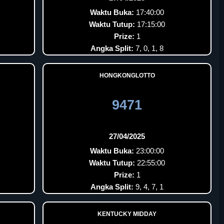
Waktu Buka:
17:40:00
Waktu Tutup:
17:15:00
Prize:
1
Angka Split:
7, 0, 1, 8
HONGKONGLOTTO
9471
27/04/2025
Waktu Buka:
23:00:00
Waktu Tutup:
22:55:00
Prize:
1
Angka Split:
9, 4, 7, 1
KENTUCKY MIDDAY