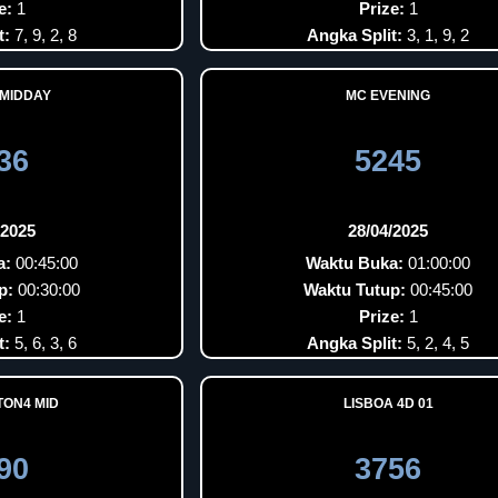
e:
1
Prize:
1
t:
7, 9, 2, 8
Angka Split:
3, 1, 9, 2
 MIDDAY
MC EVENING
36
5245
/2025
28/04/2025
a:
00:45:00
Waktu Buka:
01:00:00
p:
00:30:00
Waktu Tutup:
00:45:00
e:
1
Prize:
1
t:
5, 6, 3, 6
Angka Split:
5, 2, 4, 5
ON4 MID
LISBOA 4D 01
90
3756