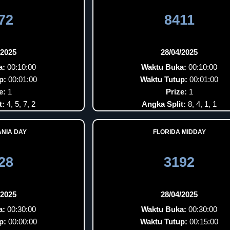
72
8411
/2025
28/04/2025
a:
00:10:00
Waktu Buka:
00:10:00
p:
00:01:00
Waktu Tutup:
00:01:00
e:
1
Prize:
1
t:
4, 5, 7, 2
Angka Split:
8, 4, 1, 1
NIA DAY
FLORIDA MIDDAY
28
3192
/2025
28/04/2025
a:
00:30:00
Waktu Buka:
00:30:00
p:
00:00:00
Waktu Tutup:
00:15:00