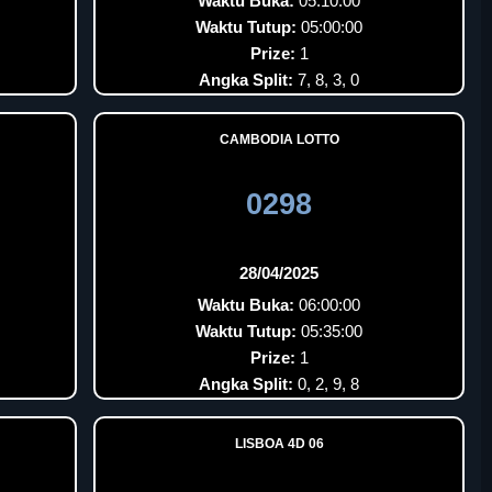
Waktu Buka:
05:10:00
Waktu Tutup:
05:00:00
Prize:
1
Angka Split:
7, 8, 3, 0
CAMBODIA LOTTO
0298
28/04/2025
Waktu Buka:
06:00:00
Waktu Tutup:
05:35:00
Prize:
1
Angka Split:
0, 2, 9, 8
LISBOA 4D 06