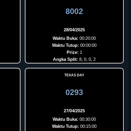
8002
28/04/2025
Waktu Buka:
00:20:00
Waktu Tutup:
00:00:00
Prize:
1
Angka Split:
8, 0, 0, 2
TEXAS DAY
0293
27/04/2025
Waktu Buka:
00:30:00
Waktu Tutup:
00:15:00